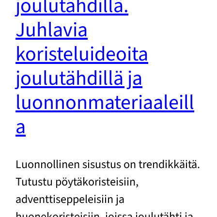
joulutähdillä.
Juhlavia
koristeluideoita
joulutähdillä ja
luonnonmateriaaleill
a
Luonnollinen sisustus on trendikkäitä.
Tutustu pöytäkoristeisiin,
adventtiseppeleisiin ja
huonekoristeisiin, joissa joulutähti ja