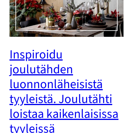
Inspiroidu
joulutähden
luonnonläheisistä
tyyleistä. Joulutähti
loistaa kaikenlaisissa
tyyleissä