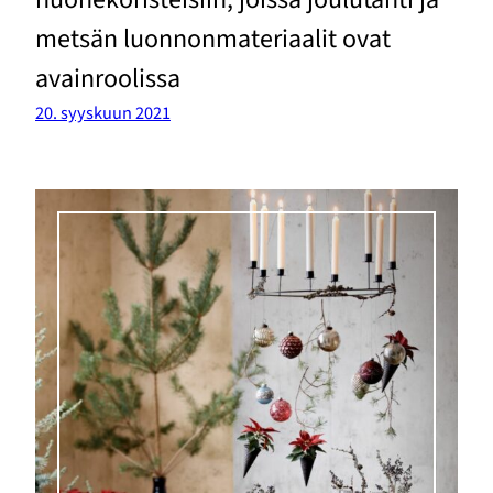
metsän luonnonmateriaalit ovat
avainroolissa
20. syyskuun 2021