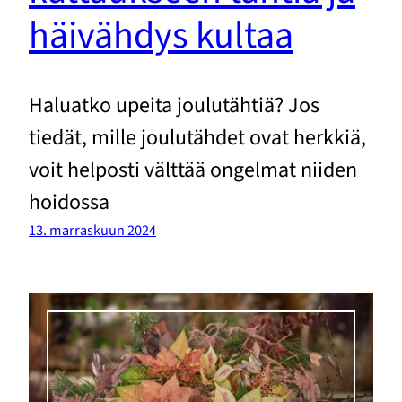
häivähdys kultaa
Haluatko upeita joulutähtiä? Jos
tiedät, mille joulutähdet ovat herkkiä,
voit helposti välttää ongelmat niiden
hoidossa
13. marraskuun 2024