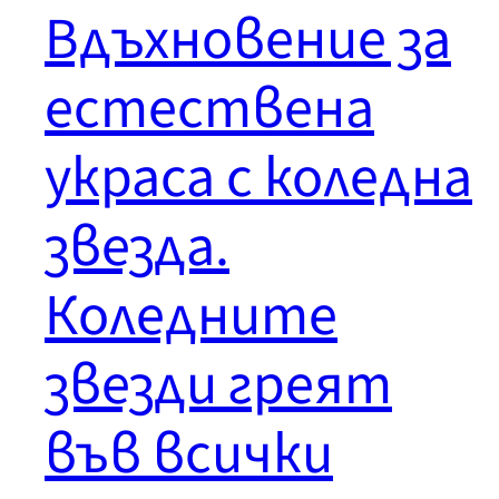
Вдъхновение за
естествена
украса с коледна
звезда.
Коледните
звезди греят
във всички