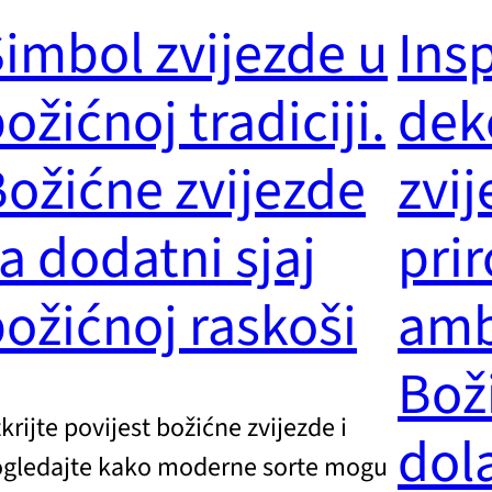
imbol zvijezde u
Insp
ožićnoj tradiciji.
dek
ožićne zvijezde
zvi
a dodatni sjaj
pri
ožićnoj raskoši
amb
Bož
krijte povijest božićne zvijezde i
dola
gledajte kako moderne sorte mogu