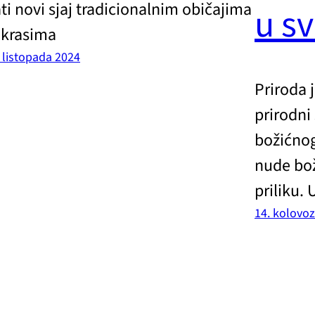
ti novi sjaj tradicionalnim običajima
u s
ukrasima
 listopada 2024
Priroda j
prirodni 
božićnog
nude bož
priliku. 
14. kolovo