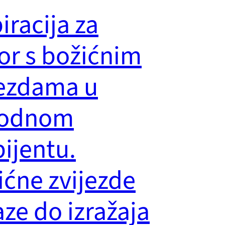
iracija za
or s božićnim
jezdama u
rodnom
ijentu.
ićne zvijezde
ze do izražaja