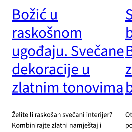
Božić u
S
raskošnom
b
ugođaju. Svečane
B
dekoracije u
z
zlatnim tonovima
b
Želite li raskošan svečani interijer?
Ot
Kombinirajte zlatni namještaj i
po