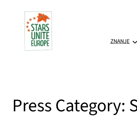
Skoči
do
sadržaja
ZNANJE
Press Category:
S