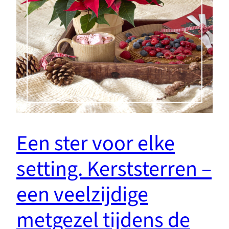
Een ster voor elke
setting. Kerststerren –
een veelzijdige
metgezel tijdens de