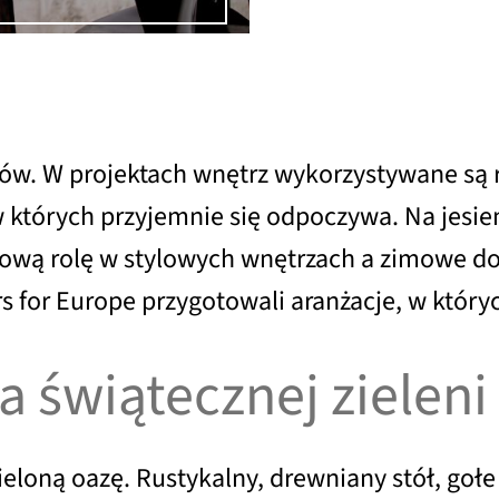
dów. W projektach wnętrz wykorzystywane są r
których przyjemnie się odpoczywa. Na jesien
ową rolę w stylowych wnętrzach a zimowe dom
s for Europe przygotowali aranżacje, w który
a świątecznej zieleni
zieloną oazę. Rustykalny, drewniany stół, gołe