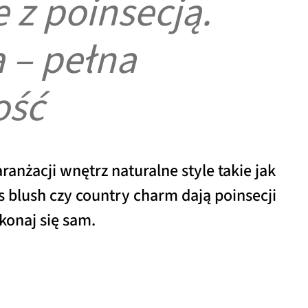
 z poinsecją.
 – pełna
ość
aranżacji wnętrz naturalne style takie jak
s blush czy country charm dają poinsecji
konaj się sam.