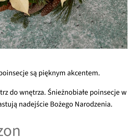
poinsecje są pięknym akcentem.
rz do wnętrza. Śnieżnobiałe poinsecje w
astują nadejście Bożego Narodzenia.
zon