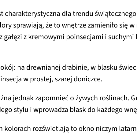
charakterystyczna dla trendu świątecznego
ory sprawiają, że to wnętrze zamieniło się w 
z gałęzi z kremowymi poinsecjami i suchymi 
 spokój: na drewnianej drabinie, w blasku św
secja w prostej, szarej doniczce.
żna jednak zapomnieć o żywych roślinach. G
ego stylu i wprowadza blask do każdego wnę
 kolorach rozświetlają to okno niczym latar