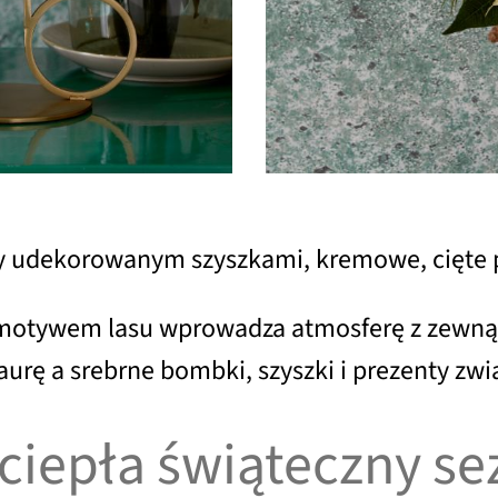
ły udekorowanym szyszkami, kremowe, cięte 
z motywem lasu wprowadza atmosferę z zewnąt
rę a srebrne bombki, szyszki i prezenty zwi
ciepła świąteczny se