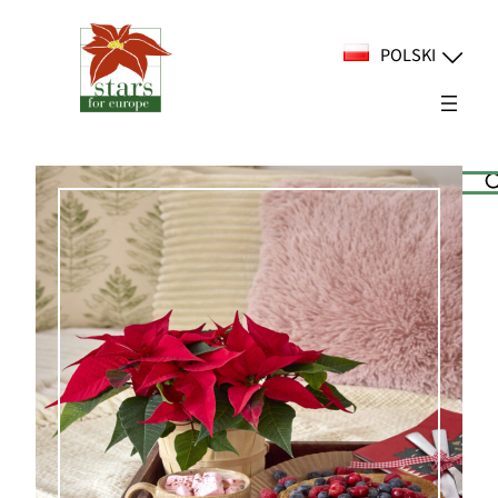
Przejdź
do
POLSKI
treści
Suchen