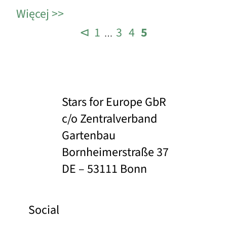
Więcej
⊲
1
3
4
5
…
Stars for Europe GbR
c/o Zentralverband
Gartenbau
Bornheimerstraße 37
DE – 53111 Bonn
Social