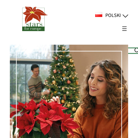
Przejdź
do
POLSKI
treści
Suchen