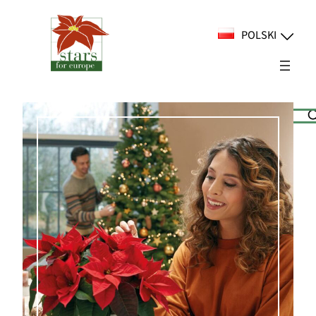
Przejdź
do
POLSKI
treści
Suchen