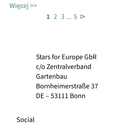
Więcej
1
2
3
5
⊳
…
Stars for Europe GbR
c/o Zentralverband
Gartenbau
Bornheimerstraße 37
DE – 53111 Bonn
Social