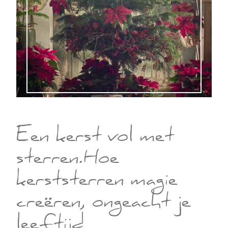
Een kerst vol met
sterren.Hoe
kerststerren magie
creëren, ongeacht je
leeftijd