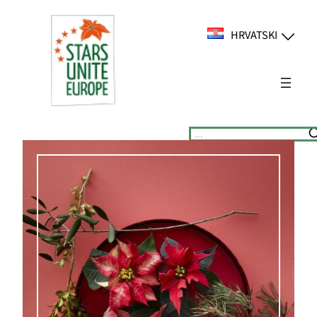
Skoči
do
HRVATSKI
sadržaja
Suchen