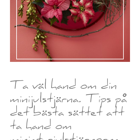
Ta väl hand om din
minijulstjärna. Tips på
det bästa sättet att
ta hand om