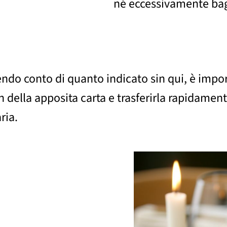
né eccessivamente bag
enendo conto di quanto indicato sin qui, è imp
on della apposita carta e trasferirla rapidame
ria.