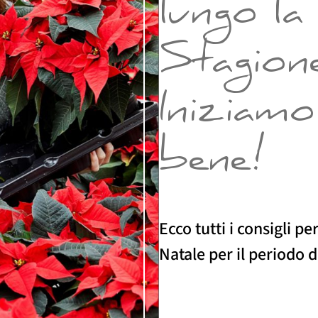
lungo la
Stagion
Iniziamo
bene!
Ecco tutti i consigli pe
Natale per il periodo d