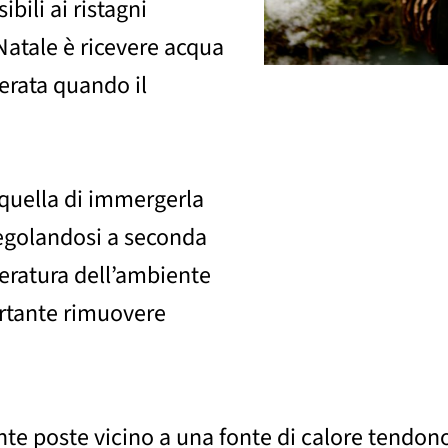
bili ai ristagni
 Natale è ricevere acqua
erata quando il
 quella di immergerla
regolandosi a seconda
peratura dell’ambiente
ortante rimuovere
ante poste vicino a una fonte di calore tendo