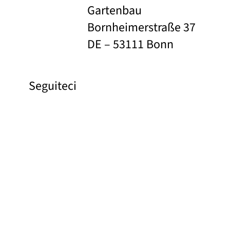
Gartenbau
Bornheimerstraße 37
DE – 53111 Bonn
Seguiteci
Facebook
Instagram
Pinterest
YouTube
Links
Libreria di immagini
Contatti
Chi siamo