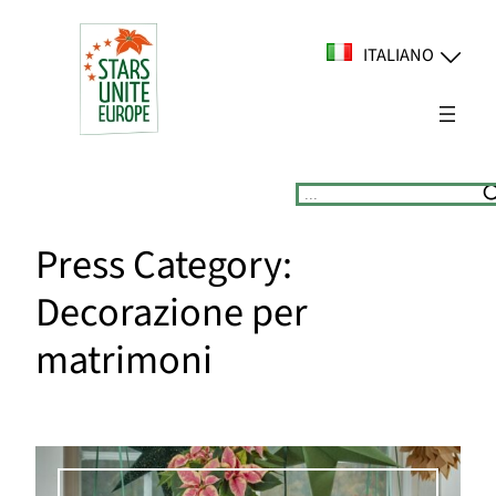
Vai
al
ITALIANO
contenuto
Suchen
Press Category:
Decorazione per
matrimoni