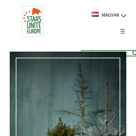
Ugrás
a
MAGYAR
tartalomhoz
Suchen