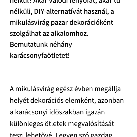
nélkül? Akár valódi fenyőfát, akár tű
nélküli, DIY-alternatívát használ, a
mikulásvirág pazar dekorációként
szolgálhat az alkalomhoz.
Bemutatunk néhány
karácsonyfaötletet!
A mikulásvirág egész évben megállja
helyét dekorációs elemként, azonban
a karácsonyi időszakban igazán
különleges ötletek megvalósítását
teszi lehetővé. Legyen szó gazdag