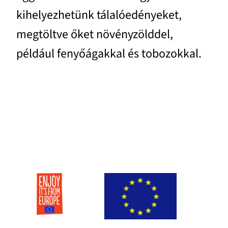
kihelyezhetünk tálalóedényeket,
megtöltve őket növényzölddel,
például fenyőágakkal és tobozokkal.