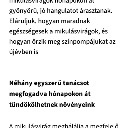
mikulásvirágok hónapokon át
gyönyörű, jó hangulatot árasztanak.
Eláruljuk, hogyan maradnak
egészségesek a mikulásvirágok, és
hogyan őrzik meg színpompájukat az
újévben is
Néhány egyszerű tanácsot
megfogadva hónapokon át
tündökölhetnek növényeink
A mikulásvirág meghálálja a megfelelő