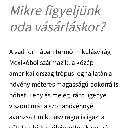
Mikre figyeljünk
oda vásárláskor?
A vad formában termő mikulásvirág
Mexikóból származik, a közép-
amerikai ország trópusi éghajlatán a
növény méteres magasságú bokorrá is
nőhet. Fény és meleg iránti igénye
viszont már a szobanövénnyé
avanzsált mikulásvirágra is igaz: a
sötét és hideg kifejezetten káros rá