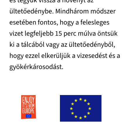
és tegyük vissza a növényt az
ültetőedénybe. Mindhárom módszer
esetében fontos, hogy a felesleges
vizet legfeljebb 15 perc múlva öntsük
ki a tálcából vagy az ültetőedényből,
hogy ezzel elkerüljük a vizesedést és a
gyökérkárosodást.