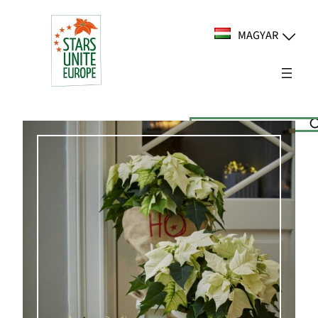
Ugrás
a
MAGYAR
tartalomhoz
Suchen