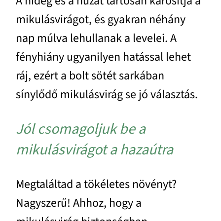
A hideg és a huzat tartósan károsítja a
mikulásvirágot, és gyakran néhány
nap múlva lehullanak a levelei. A
fényhiány ugyanilyen hatással lehet
ráj, ezért a bolt sötét sarkában
sínylődő mikulásvirág se jó választás.
Jól csomagoljuk be a
mikulásvirágot a hazaútra
Megtaláltad a tökéletes növényt?
Nagyszerű! Ahhoz, hogy a