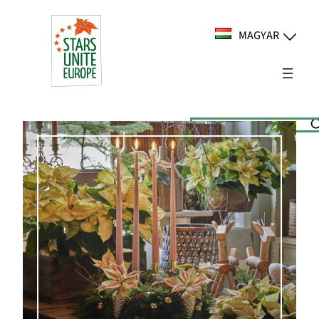
Ugrás
a
MAGYAR
tartalomhoz
Suchen