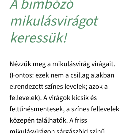
A bimbózó
mikulásvirágot
keressük!
Nézzük meg a mikulásvirág virágait.
(Fontos: ezek nem a csillag alakban
elrendezett színes levelek; azok a
fellevelek). A virágok kicsik és
feltűnésmentesek, a színes fellevelek
közepén találhatók. A friss
mikulásvirágon sárgászöld színű