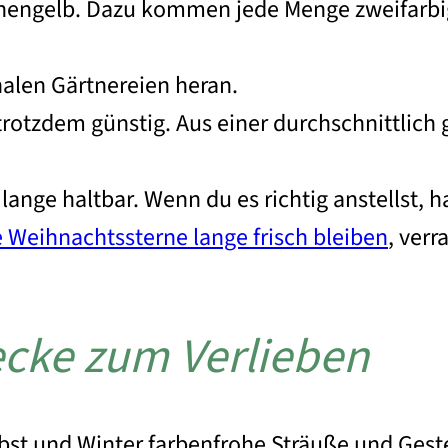
onengelb. Dazu kommen jede Menge zweifarbig
alen Gärtnereien heran.
trotzdem günstig. Aus einer durchschnittlich
ange haltbar. Wenn du es richtig anstellst, 
 Weihnachtssterne lange frisch bleiben
, verr
ecke zum Verlieben
st und Winter farbenfrohe Sträuße und Geste