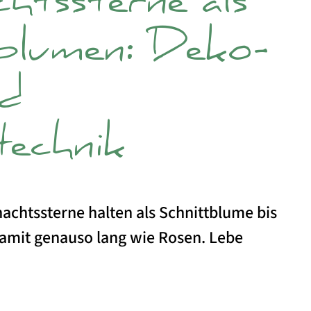
htssterne als
blumen: Deko-
nd
technik
chtssterne halten als Schnittblume bis
amit genauso lang wie Rosen. Lebe