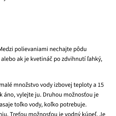
. Medzi polievaniami nechajte pôdu
alebo ak je kvetináč po zdvihnutí ľahký,
e malé množstvo vody izbovej teploty a 15
k áno, vylejte ju. Druhou možnosťou je
asaje toľko vody, koľko potrebuje.
niu. Treťou možnosťou je vodný kúpeľ. Je