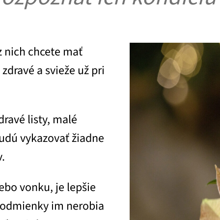
z nich chcete mať
 zdravé a svieže už pri
ravé listy, malé
budú vykazovať žiadne
.
lebo vonku, je lepšie
 podmienky im nerobia