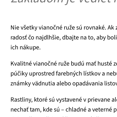
Nie všetky vianočné ruže sú rovnaké. Ak 
radosť čo najdlhšie, dbajte na to, aby boli
ich nákupe.
Kvalitné vianočné ruže budú mať husté zd
púčiky uprostred farebných lístkov a ne
známky vädnutia alebo opadávania listov
Rastliny, ktoré sú vystavené v prievane a
nechať tam, kde sú – chladné a veterné