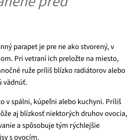
ránené pred
enný parapet je pre ne ako stvorený, v
om. Pri vetraní ich preložte na miesto,
čné ruže príliš blízko radiátorov alebo
ú vädnúť.
o v spálni, kúpeľni alebo kuchyni. Príliš
ôže aj blízkosť niektorých druhov ovocia,
evanie a spôsobuje tým rýchlejšie
isy s ovocím.