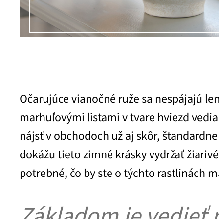
Očarujúce vianočné ruže sa nespájajú le
marhuľovými listami v tvare hviezd vedia
nájsť v obchodoch už aj skôr, štandardne 
dokážu tieto zimné krásky vydržať žiarivé
potrebné, čo by ste o týchto rastlinách ma
Základom je vedieť 