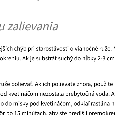
u zalievania
jších chýb pri starostlivosti o vianočné ruže
kreniu. Ak je substrát suchý do hĺbky 2-3 cm 
ruže polievať. Ak ich polievate zhora, použit
e pod kvetináčom nezostala prebytočná voda. A
mo do misky pod kvetináčom, odkiaľ rastlina n
ôr po 15 minútach, aby ste predišli premokre