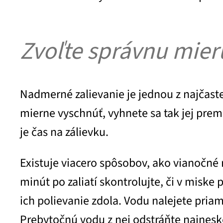
Zvoľte správnu mier
Nadmerné zalievanie je jednou z najčaste
mierne vyschnúť, vyhnete sa tak jej premo
je čas na zálievku.
Existuje viacero spôsobov, ako vianočné 
minút po zaliatí skontrolujte, či v misk
ich polievanie zdola. Vodu nalejete pria
Prebytočnú vodu z nej odstráňte najnesk