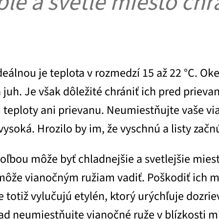
plé a svetlé miesto ch
deálnou je teplota v rozmedzí 15 až 22 °C. Ok
juh. Je však dôležité chrániť ich pred prievan
loty ani prievanu. Neumiestňujte vaše viano
 vysoká. Hrozilo by im, že vyschnú a listy začn
 voľbou môže byť chladnejšie a svetlejšie miest
 môže vianočným ružiam vadiť. Poškodiť ich m
e totiž vylučujú etylén, ktorý urýchľuje dozri
lad neumiestňujte vianočné ruže v blízkosti m