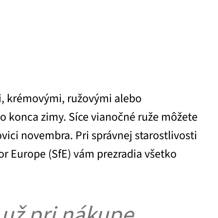
mi, krémovými, ružovými alebo
 do konca zimy. Síce vianočné ruže môžete
vici novembra. Pri správnej starostlivosti
 for Europe (SfE) vám prezradia všetko
 už pri nákupe