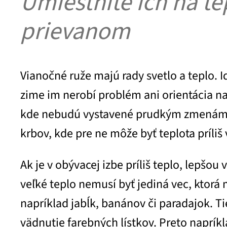
Umiestnite ich na te
prievanom
Vianočné ruže majú rady svetlo a teplo. I
zime im nerobí problém ani orientácia na 
kde nebudú vystavené prudkým zmenám tep
krbov, kde pre ne môže byť teplota príliš
Ak je v obývacej izbe príliš teplo, lepšou
veľké teplo nemusí byť jediná vec, ktorá
napríklad jabĺk, banánov či paradajok. Ti
vädnutie farebných lístkov. Preto naprík