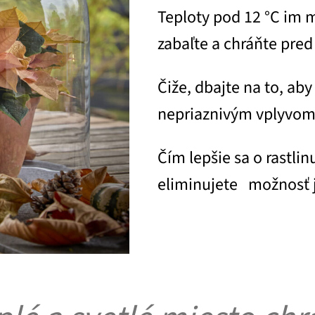
Teploty pod 12 °C im m
zabaľte a chráňte pre
Čiže, dbajte na to, aby
nepriaznivým vplyvom. 
Čím lepšie sa o rastlin
eliminujete možnosť j