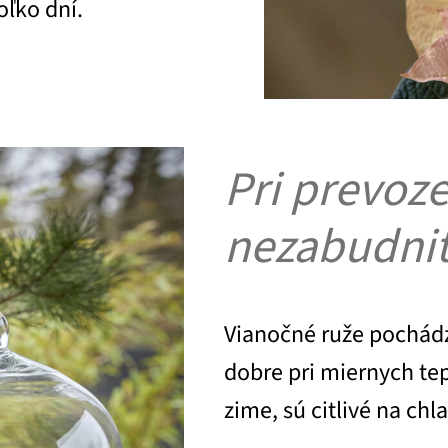
oľko dní.
Pri prevoz
nezabudnit
Vianočné ruže pochádz
dobre pri miernych tep
zime, sú citlivé na chl