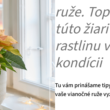
ruže. Top
túto žiar
rastlinu 
kondícii
Tu vám prinášame tipy 
vaše vianočné ruže vyz