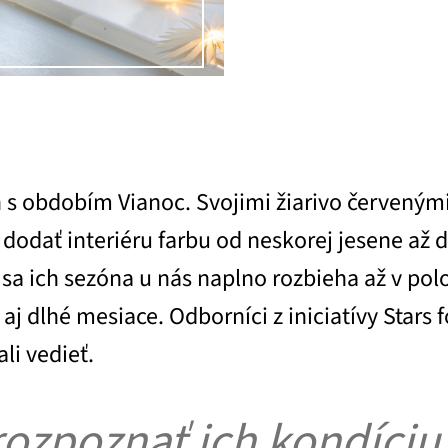
n s obdobím Vianoc. Svojimi žiarivo červený
 dodať interiéru farbu od neskorej jesene až
sa ich sezóna u nás naplno rozbieha až v polo
 aj dlhé mesiace. Odborníci z iniciatívy Stars
li vedieť.
rozpoznať ich kondíciu