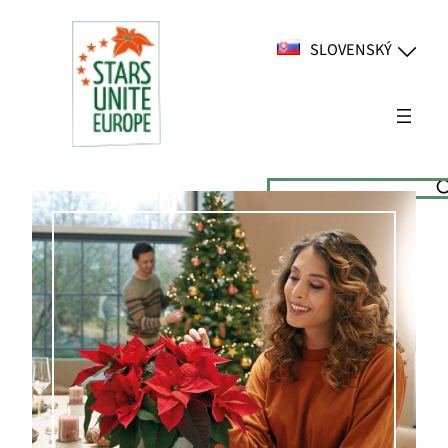
Prejsť
na
SLOVENSKÝ
obsah
Suchen