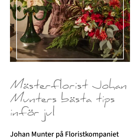
Mästerflorist Johan
Munters bästa tips
inför jul
Johan Munter på Floristkompaniet