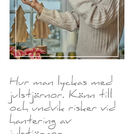
Hur man lyckas med
julstjärnor. Känn till
och undvik risker vid
hantering av