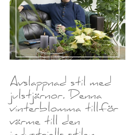
Avslappnad stil med
julstjärnor. Denna
vinterblomma tillför
värme till den