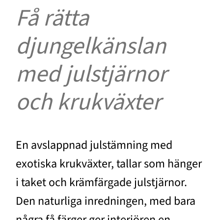
Få rätta
djungelkänslan
med julstjärnor
och krukväxter
En avslappnad julstämning med
exotiska krukväxter, tallar som hänger
i taket och krämfärgade julstjärnor.
Den naturliga inredningen, med bara
några få färger ger interiören en