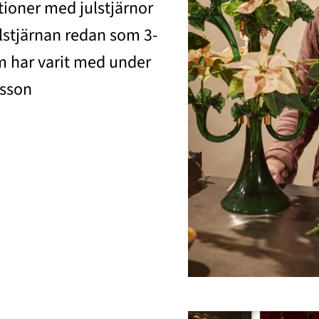
tioner med julstjärnor
lstjärnan redan som 3-
m har varit med under
nsson