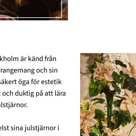
kholm är känd från
arrangemang och sin
äkert öga för estetik
och duktig på att lära
lstjärnor.
t sina julstjärnor i