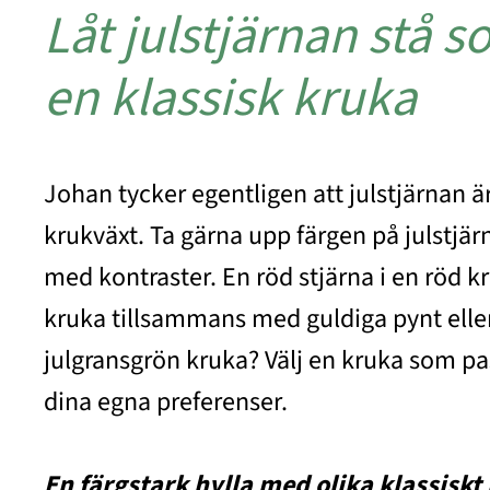
Låt julstjärnan stå s
en klassisk kruka
Johan tycker egentligen att julstjärnan ä
krukväxt. Ta gärna upp färgen på julstjärn
med kontraster. En röd stjärna i en röd k
kruka tillsammans med guldiga pynt eller
julgransgrön kruka? Välj en kruka som pa
dina egna preferenser.
En färgstark hylla med olika klassiskt 