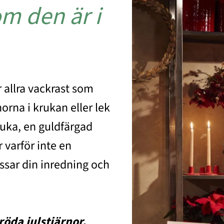
om den är i
r allra vackrast som
orna i krukan eller lek
ruka, en guldfärgad
 varför inte en
ssar din inredning och
röda julstjärnor.