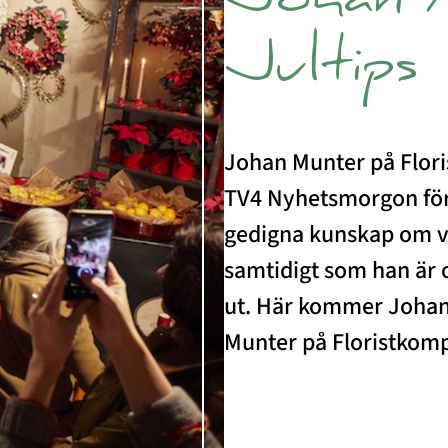
Johan 
Jultips
Johan Munter på Flori
TV4 Nyhetsmorgon för 
gedigna kunskap om väx
samtidigt som han är o
ut. Här kommer Johans
Munter på Floristkomp