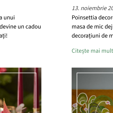
13. noiembrie 2
a unui
Poinsettia decor
n devine un cadou
masa de mic dej
ați!
decorațiuni de m
Citește mai mul