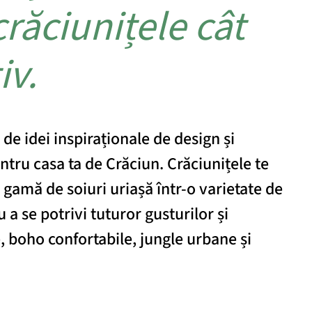
crăciunițele cât
iv.
 de idei inspiraționale de design și
ntru casa ta de Crăciun. Crăciunițele te
 gamă de soiuri uriașă într-o varietate de
a se potrivi tuturor gusturilor și
ce, boho confortabile, jungle urbane și