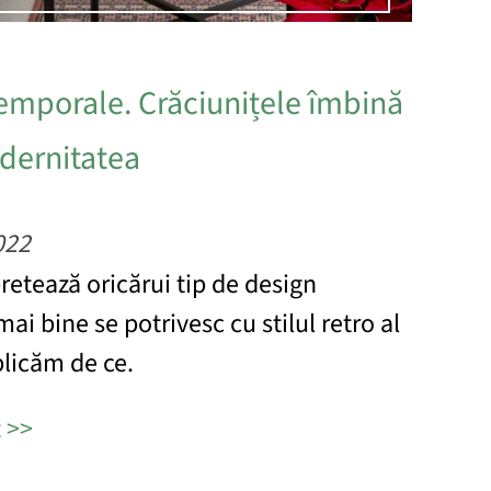
temporale. Crăciunițele îmbină
odernitatea
022
retează oricărui tip de design
 mai bine se potrivesc cu stilul retro al
plicăm de ce.
t