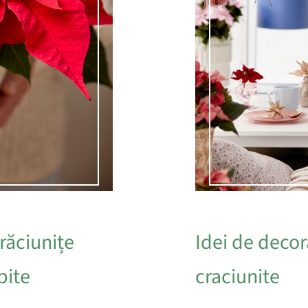
răciunițe
Idei de decor
bite
craciunite