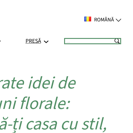
ROMÂNĂ
PRESĂ
Suchen
te idei de
ni florale:
-ți casa cu stil,