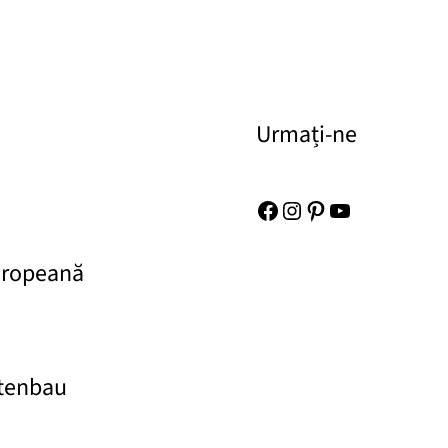
Urmați-ne
Facebook
Instagram
Pinterest
YouTube
uropeană
rtenbau