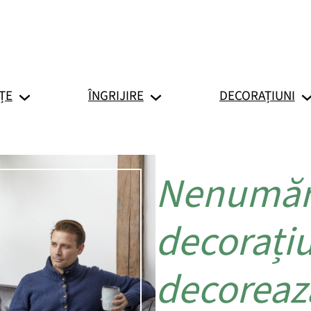
ȚE
ÎNGRIJIRE
DECORAȚIUNI
Nenumăra
decorațiu
decorează