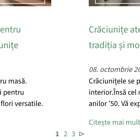
pentru
Crăciunițe a
unițe
tradiția și m
08. octombrie 2
tru masă.
Crăciunițele se p
ei pentru
interior.Însă cel
lori versatile.
anilor ’50. Vă ex
Citește mai mul
1
2
3
⊳