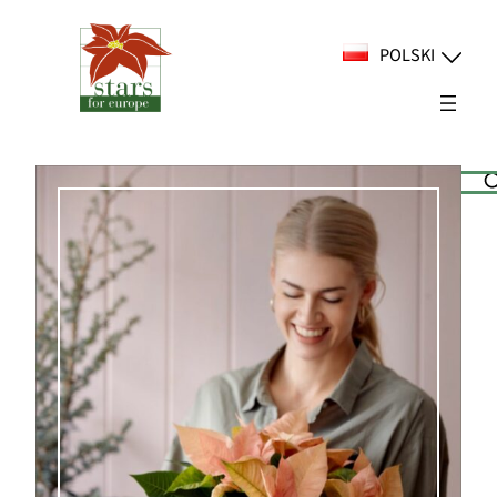
Przejdź
do
POLSKI
treści
Suchen