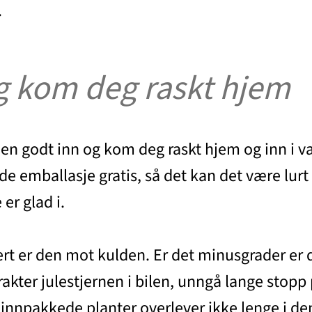
.
g kom deg raskt hjem
 den godt inn og kom deg raskt hjem og inn i
e emballasje gratis, så det kan det være lurt
er glad i.
lert er den mot kulden. Er det minusgrader er 
rakter julestjernen i bilen, unngå lange stop
odt innpakkede planter overlever ikke lenge i 