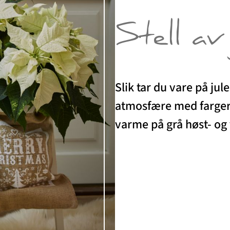
Stell av
Slik tar du vare på jul
atmosfære med fargeri
varme på grå høst- og