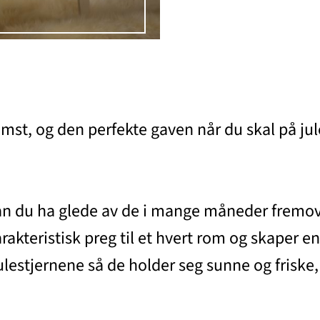
st, og den perfekte gaven når du skal på jule
 kan du ha glede av de i mange måneder fremo
karakteristisk preg til et hvert rom og skaper e
ulestjernene så de holder seg sunne og friske,