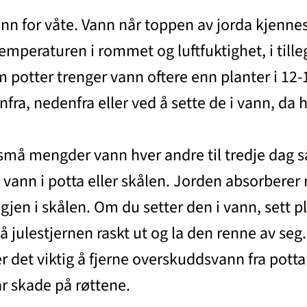
 enn for våte. Vann når toppen av jorda kjennes
emperaturen i rommet og luftfuktighet, i tille
cm potter trenger vann oftere enn planter i 12
ra, nedenfra eller ved å sette de i vann, da h
små mengder vann hver andre til tredje dag så
 vann i potta eller skålen. Jorden absorbere
 igjen i skålen. Om du setter den i vann, sett
 så julestjernen raskt ut og la den renne av seg
r det viktig å fjerne overskuddsvann fra potta
år skade på røttene.