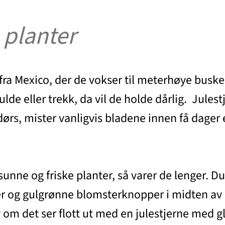
 planter
ra Mexico, der de vokser til meterhøye busker
de eller trekk, da vil de holde dårlig. Julest
dørs, mister vanligvis bladene innen få dager 
 sunne og friske planter, så varer de lenger. D
ader og gulgrønne blomsterknopper i midten a
m det ser flott ut med en julestjerne med glit