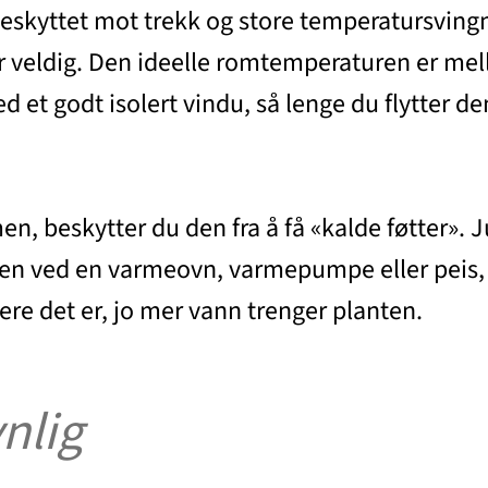
beskyttet mot trekk og store temperatursvingn
 veldig. Den ideelle romtemperaturen er mell
 et godt isolert vindu, så lenge du flytter de
n, beskytter du den fra å få «kalde føtter». J
e den ved en varmeovn, varmepumpe eller peis
ere det er, jo mer vann trenger planten.
nlig