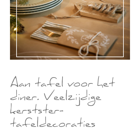
Aan tafel voor het
diner. Veelzijdige
kerstster-
tafeldecoraties