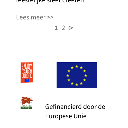
feestelijke sfeer creëren
Lees meer
1
2
⊳
Gefinancierd door de
Europese Unie