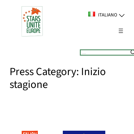
Vai
al
ITALIANO
contenuto
Suchen
Press Category:
Inizio
stagione