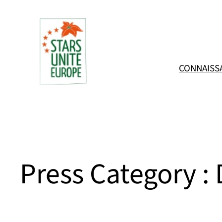
Aller
au
contenu
CONNAISS
Press Category :