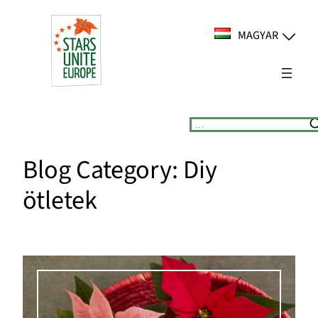
Ugrás
a
MAGYAR
tartalomhoz
Suchen
Blog Category:
Diy
ötletek