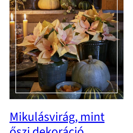
Mikulásvirág, mint
őszi dekoráció