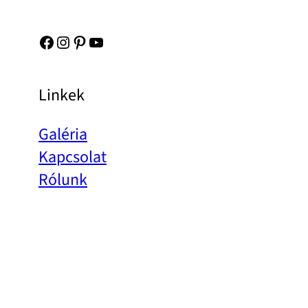
Facebook
Instagram
Pinterest
YouTube
Linkek
Galéria
Kapcsolat
Rólunk
Adatvédelmi Szabályzat
Impresszum
Információk a projektről
© 2026 | Stars for Europe