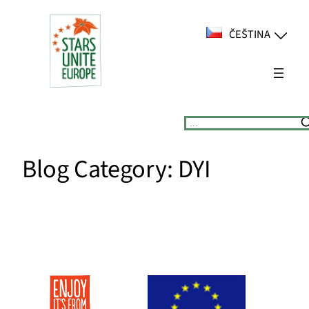
Přeskočit
na
ČEŠTINA
obsah
Suchen
Blog Category:
DYI