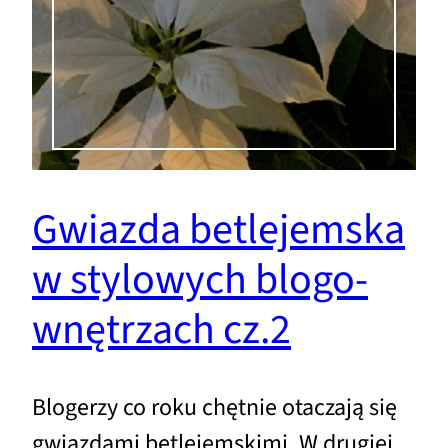
Gwiazda betlejemska
w stylowych blogo-
wnętrzach cz.2
Blogerzy co roku chętnie otaczają się
gwiazdami betlejemskimi. W drugiej