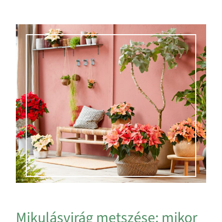
Mikulásvirág metszése: mikor