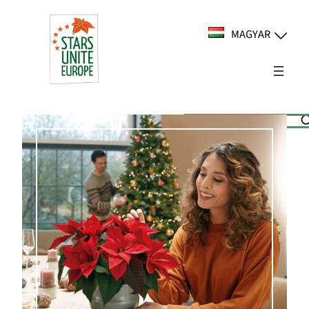
Ugrás
a
MAGYAR
tartalomhoz
Suchen