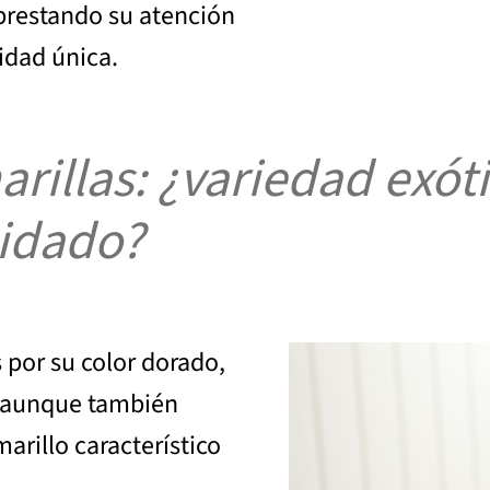
 prestando su atención
lidad única.
rillas: ¿variedad exóti
uidado?
 por su color dorado,
, aunque también
arillo característico