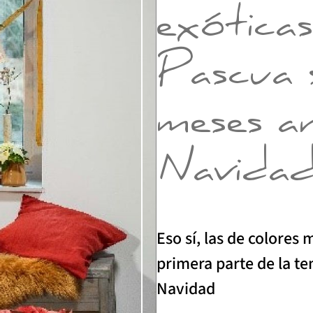
exótica
Pascua s
meses a
Navida
Eso sí, las de colores 
primera parte de la te
Navidad