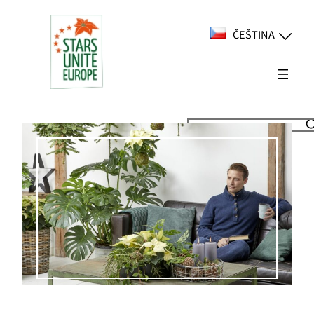
Přeskočit
na
ČEŠTINA
obsah
Suchen