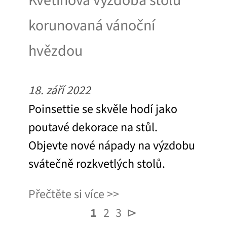
Květinová výzdoba stolu
korunovaná vánoční
hvězdou
18. září 2022
Poinsettie se skvěle hodí jako
poutavé dekorace na stůl.
Objevte nové nápady na výzdobu
svátečně rozkvetlých stolů.
Přečtěte si více
1
2
3
⊳