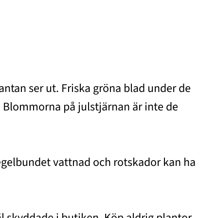
lantan ser ut. Friska gröna blad under de
 Blommorna på julstjärnan är inte de
t regelbundet vattnad och rotskador kan ha
äl skyddade i butiken. Köp aldrig plantor