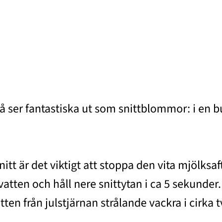
å ser fantastiska ut som snittblommor: i en bu
snitt är det viktigt att stoppa den vita mjölks
atten och håll nere snittytan i ca 5 sekunder. 
en från julstjärnan strålande vackra i cirka t