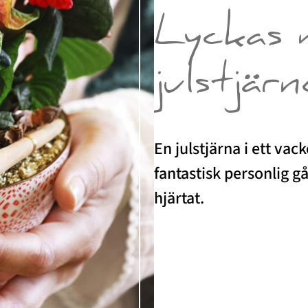
Lyckas
julstjärn
En julstjärna i ett vac
fantastisk personlig g
hjärtat.