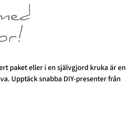
 med
or!
kert paket eller i en självgjord kruka är en
åva. Upptäck snabba DIY-presenter från