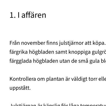
1. I affären
Från november finns julstjärnor att köpa. 
färgrika högbladen samt knoppiga gulgrön
färgglada högbladen utan de små gula b
Kontrollera om plantan är väldigt torr ell
uppstått.
Julstjärnan är känslig för låga temperatu