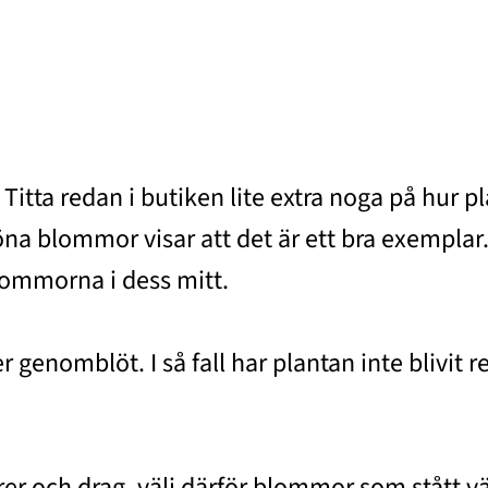
Titta redan i butiken lite extra noga på hur p
a blommor visar att det är ett bra exemplar.
lommorna i dess mitt.
er genomblöt. I så fall har plantan inte blivi
rer och drag, välj därför blommor som stått v