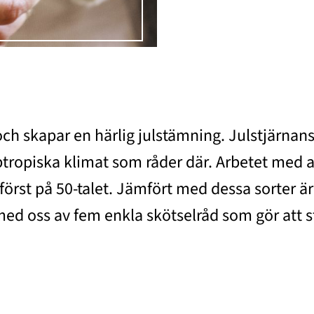
och skapar en härlig julstämning. Julstjärna
btropiska klimat som råder där. Arbetet med at
örst på 50-talet. Jämfört med dessa sorter ä
ed oss av fem enkla skötselråd som gör att stj