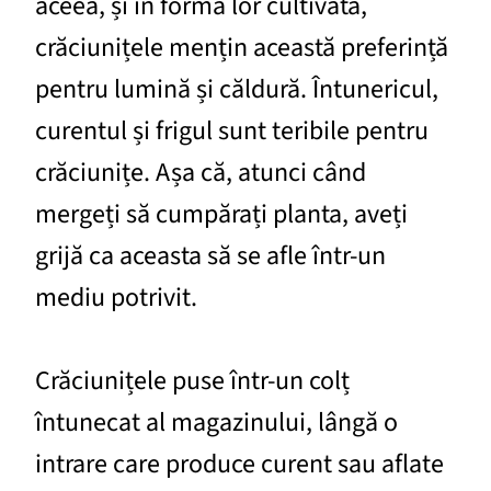
aceea, și în forma lor cultivată,
crăciunițele mențin această preferință
pentru lumină și căldură. Întunericul,
curentul și frigul sunt teribile pentru
crăciunițe. Așa că, atunci când
mergeți să cumpărați planta, aveți
grijă ca aceasta să se afle într-un
mediu potrivit.
Crăciunițele puse într-un colț
întunecat al magazinului, lângă o
intrare care produce curent sau aflate