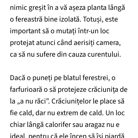
nimic greșit în a vă așeza planta lângă
o fereastră bine izolată. Totuși, este
important să o mutați într-un loc
protejat atunci când aerisiți camera,
ca să nu sufere din cauza curentului.
Dacă o puneți pe blatul ferestrei, o
farfurioară o să protejeze crăciunița de
la „a nu răci”. Crăciunițelor le place să
fie cald, dar nu extrem de cald. Un loc
chiar lângă calorifer sau aragaz nu e
ideal, pentru că ele încep să își piardă