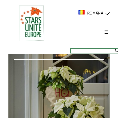
Sari
la
ROMÂNĂ
conținut
Suchen