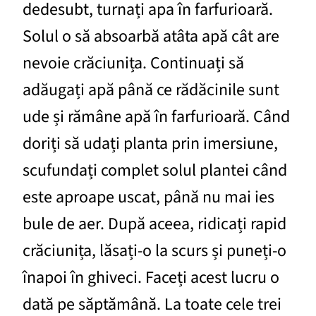
dedesubt, turnați apa în farfurioară.
Solul o să absoarbă atâta apă cât are
nevoie crăciunița. Continuați să
adăugați apă până ce rădăcinile sunt
ude și rămâne apă în farfurioară. Când
doriți să udați planta prin imersiune,
scufundați complet solul plantei când
este aproape uscat, până nu mai ies
bule de aer. După aceea, ridicați rapid
crăciunița, lăsați-o la scurs și puneți-o
înapoi în ghiveci. Faceți acest lucru o
dată pe săptămână. La toate cele trei