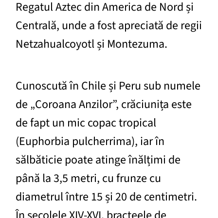
Regatul Aztec din America de Nord și
Centrală, unde a fost apreciată de regii
Netzahualcoyotl și Montezuma.
Cunoscută în Chile și Peru sub numele
de „Coroana Anzilor”, crăciunița este
de fapt un mic copac tropical
(Euphorbia pulcherrima), iar în
sălbăticie poate atinge înălțimi de
până la 3,5 metri, cu frunze cu
diametrul între 15 și 20 de centimetri.
În secolele XIV-XVI, bracteele de