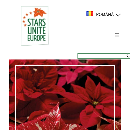
Sari
la
ROMÂNĂ
conținut
Suchen