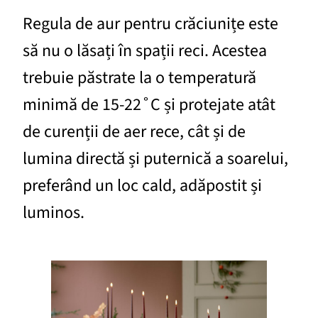
Regula de aur pentru crăciunițe este
să nu o lăsați în spații reci. Acestea
trebuie păstrate la o temperatură
minimă de 15-22˚C și protejate atât
de curenții de aer rece, cât și de
lumina directă și puternică a soarelui,
preferând un loc cald, adăpostit și
luminos.