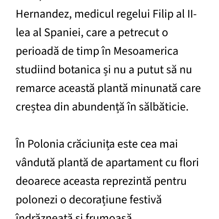
Hernandez, medicul regelui Filip al II-
lea al Spaniei, care a petrecut o
perioadă de timp în Mesoamerica
studiind botanica și nu a putut să nu
remarce această plantă minunată care
creștea din abundență în sălbăticie.
În Polonia crăciunița este cea mai
vândută plantă de apartament cu flori
deoarece aceasta reprezintă pentru
polonezi o decorațiune festivă
îndrăzneață și frumoasă.