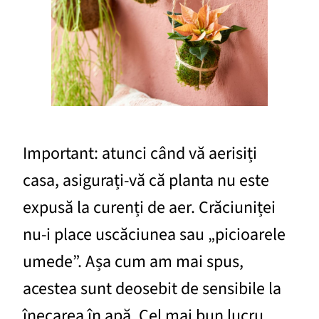
Important: atunci când vă aerisiți
casa, asigurați-vă că planta nu este
expusă la curenți de aer. Crăciuniței
nu-i place uscăciunea sau „picioarele
umede”. Așa cum am mai spus,
acestea sunt deosebit de sensibile la
înecarea în apă. Cel mai bun lucru