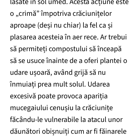
lăsate în sol umed. Acestă acțiune este
o „crimă” împotriva crăciunițelor
aproape (deși nu chiar) la fel ca și
plasarea acesteia în aer rece. Ar trebui
să permiteți compostului să înceapă
să se usuce înainte de a oferi plantei o
udare ușoară, având grijă să nu
înmuiați prea mult solul. Udarea
excesivă poate provoca apariția
mucegaiului cenușiu la crăciunițe
făcându-le vulnerabile la atacul unor
dăunători obișnuiți cum ar fi făinarele