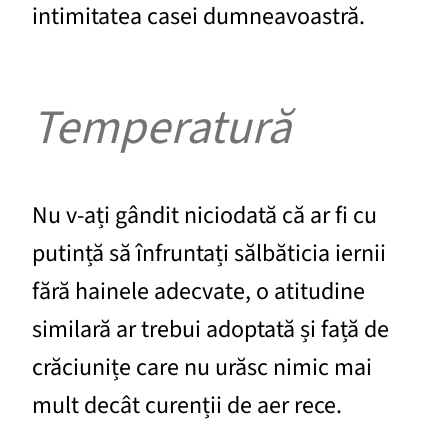
intimitatea casei dumneavoastră.
Temperatură
Nu v-ați gândit niciodată că ar fi cu
putință să înfruntați sălbăticia iernii
fără hainele adecvate, o atitudine
similară ar trebui adoptată și față de
crăciunițe care nu urăsc nimic mai
mult decât curenții de aer rece.