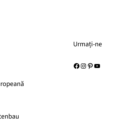
Urmați-ne
Facebook
Instagram
Pinterest
YouTube
uropeană
rtenbau