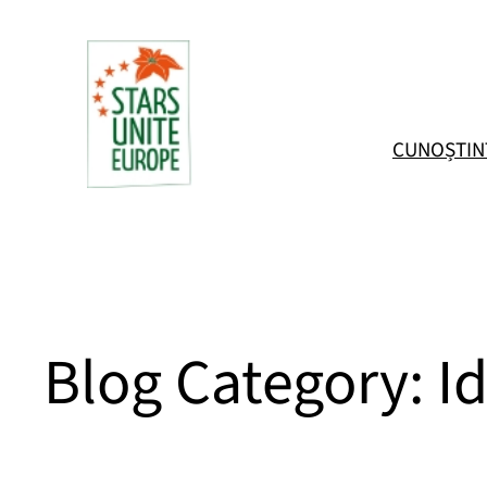
Sari
la
conținut
CUNOȘTIN
Blog Category:
I