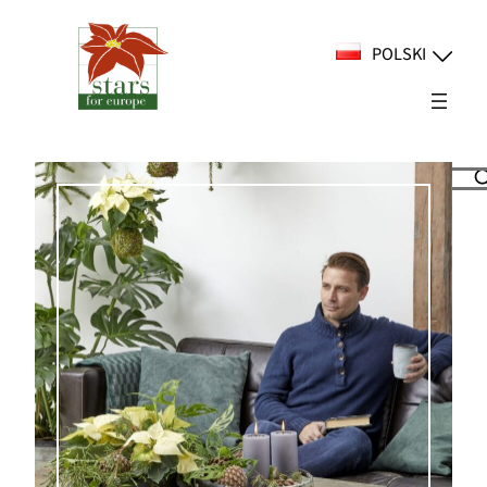
Przejdź
do
POLSKI
treści
Suchen