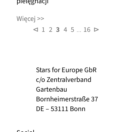
pielęgnacji
Więcej
⊲
1
2
3
4
5
16
⊳
…
Stars for Europe GbR
c/o Zentralverband
Gartenbau
Bornheimerstraße 37
DE – 53111 Bonn