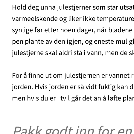
Hold deg unna julestjerner som star utsatt
varmeelskende og liker ikke temperaturer 
synlige før etter noen dager, når bladene p
pen plante av den igjen, og eneste mulighe
julestjerne skal aldri stå i vann, men de sk
For å finne ut om julestjernen er vannet 
jorden. Hvis jorden er så vidt fuktig kan
men hvis du er i tvil går det an å løfte pl
Pakk godt inn for en