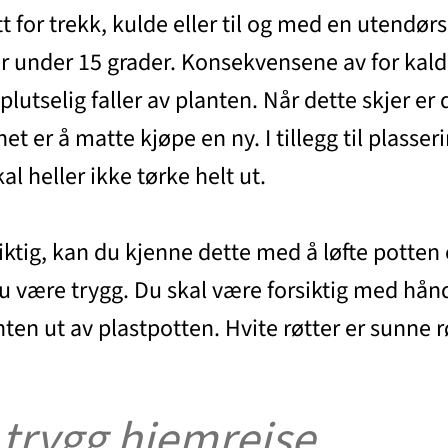
 for trekk, kulde eller til og med en utendørs
under 15 grader. Konsekvensene av for kald el
lutselig faller av planten. Når dette skjer er d
t er å matte kjøpe en ny. I tillegg til plasser
al heller ikke tørke helt ut.
riktig, kan du kjenne dette med å løfte potten
 du være trygg. Du skal være forsiktig med hån
anten ut av plastpotten. Hvite røtter er sunne r
 trygg hjemreise