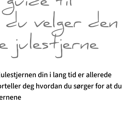
guide til
 du velger den
 julestjerne
ulestjernen din i lang tid er allerede
orteller deg hvordan du sørger for at du
jernene