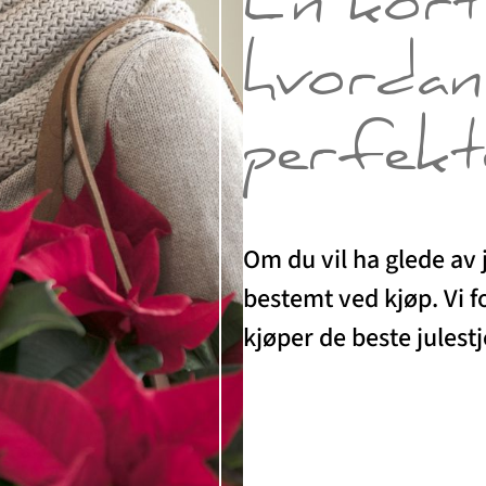
En kort 
hvordan
perfekte
Om du vil ha glede av j
bestemt ved kjøp. Vi f
kjøper de beste julest