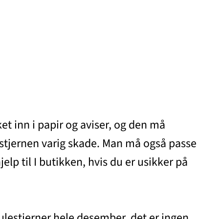
et inn i papir og aviser, og den må
ulestjernen varig skade. Man må også passe
lp til I butikken, hvis du er usikker på
 julestjerner hele desember, det er ingen