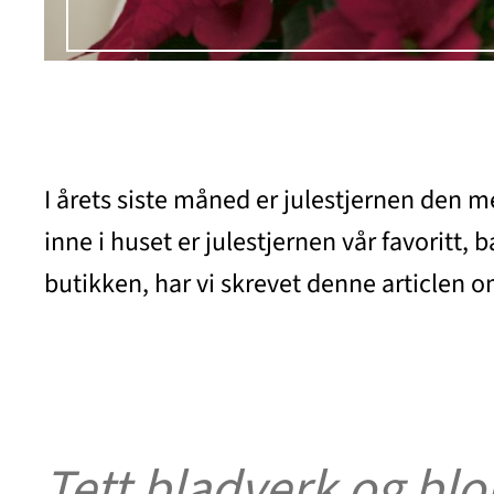
I årets siste måned er julestjernen den 
inne i huset er julestjernen vår favoritt,
butikken, har vi skrevet denne articlen o
Tett bladverk og bl