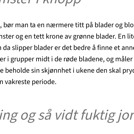
e, bør man ta en nærmere titt på blader og bl
omster og en tett krone av grønne blader. En li
en da slipper blader er det bedre å finne et a
ter i grupper midt i de røde bladene, og måle
ne beholde sin skjønnhet i ukene den skal pry
n vakreste periode.
ng og så vidt fuktig jo