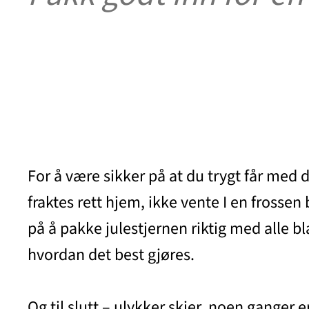
For å være sikker på at du trygt får med 
fraktes rett hjem, ikke vente I en frossen
på å pakke julestjernen riktig med alle bl
hvordan det best gjøres.
Og til slutt – ulykker skjer, noen ganger 