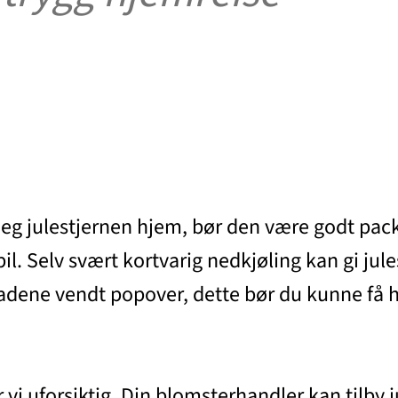
deg julestjernen hjem, bør den være godt pack
 bil. Selv svært kortvarig nedkjøling kan gi j
adene vendt popover, dette bør du kunne få hje
er vi uforsiktig. Din blomsterhandler kan tilby