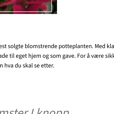
mest solgte blomstrende potteplanten. Med kla
 bade til eget hjem og som gave. For å være sik
m hva du skal se etter.
omster I knopp