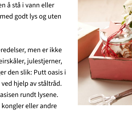
n å stå i vann eller
d med godt lys og uten
redelser, men er ikke
eirskåler, julestjerner,
er den slik: Putt oasis i
 ved hjelp av ståltråd.
oasisen rundt lysene.
kongler eller andre