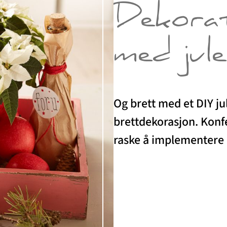
Dekorat
med jule
Og brett med et DIY j
brettdekorasjon. Konfe
raske å implementere