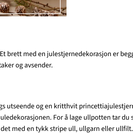
 Et brett med en julestjernedekorasjon er beg
taker og avsender.
 utseende og en kritthvit princettiajulestjer
 juledekorasjonen. For å lage ullpotten tar d
det med en tykk stripe ull, ullgarn eller ullfi