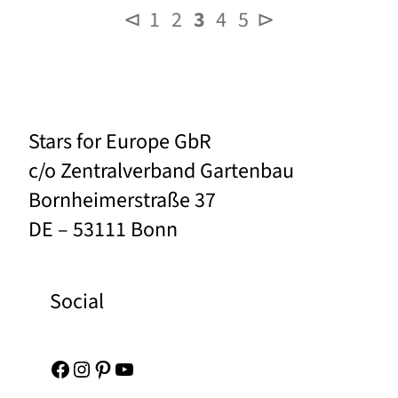
⊲
1
2
3
4
5
⊳
Stars for Europe GbR
c/o Zentralverband Gartenbau
Bornheimerstraße 37
DE – 53111 Bonn
Social
Facebook
Instagram
Pinterest
YouTube