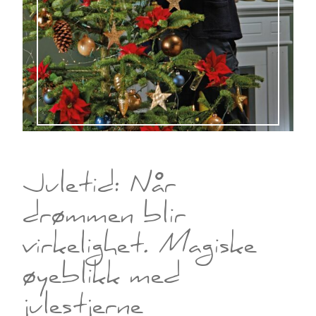
Juletid: Når
drømmen blir
virkelighet. Magiske
øyeblikk med
julestjerne