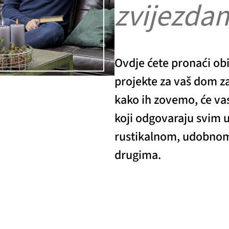
zvijezda
Ovdje ćete pronaći obil
projekte za vaš dom za 
kako ih zovemo, će vas
koji odgovaraju svim u
rustikalnom, udobnom 
drugima.