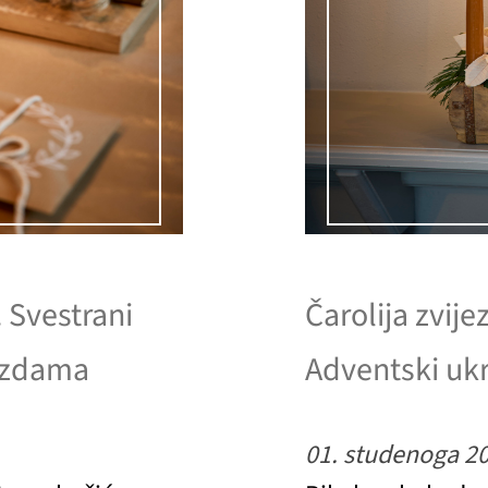
. Svestrani
Čarolija zvije
jezdama
Adventski ukr
01. studenoga 2