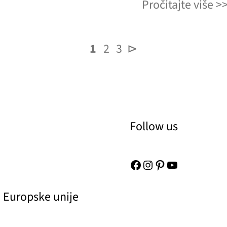
Pročitajte više
1
2
3
⊳
Follow us
Facebook
Instagram
Pinterest
YouTube
 Europske unije