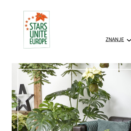
Skoči
do
sadržaja
ZNANJE