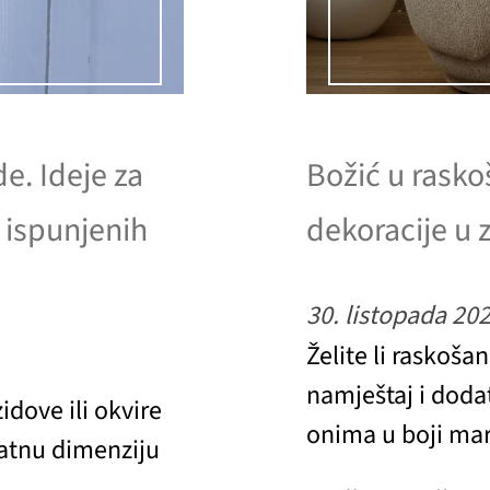
e. Ideje za
Božić u rask
 ispunjenih
dekoracije u
30. listopada 20
Želite li raskoša
namještaj i dodat
idove ili okvire
onima u boji mar
datnu dimenziju