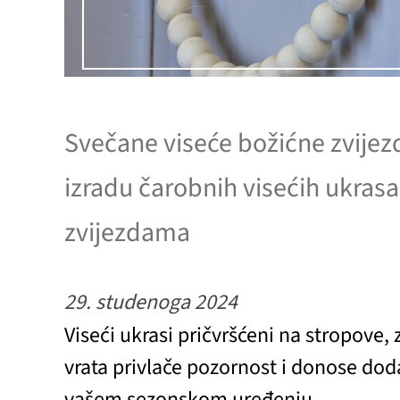
Svečane viseće božićne zvijezd
izradu čarobnih visećih ukrasa
zvijezdama
29. studenoga 2024
Viseći ukrasi pričvršćeni na stropove, z
vrata privlače pozornost i donose do
vašem sezonskom uređenju.