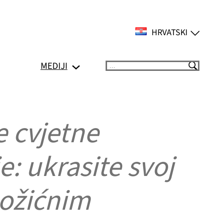
HRVATSKI
MEDIJI
Suchen
e cvjetne
e: ukrasite svoj
božićnim