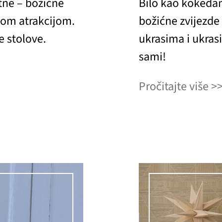
ntne – božićne
Bilo kao kokedama,
vom atrakcijom.
božićne zvijezde
e stolove.
ukrasima i ukras
sami!
Pročitajte više