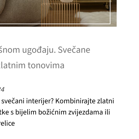
ošnom ugođaju. Svečane
 zlatnim tonovima
24
n svečani interijer? Kombinirajte zlatni
ke s bijelim božićnim zvijezdama ili
elice