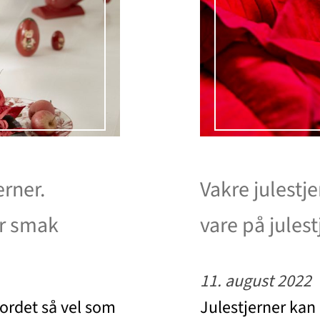
rner.
Vakre julestje
er smak
vare på jules
11. august 2022
bordet så vel som
Julestjerner kan