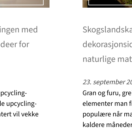
iringen med
Skogslandskap
ideer for
dekorasjonsid
naturlige mat
23. september 2
upcycling-
Gran og furu, gre
le upcycling-
elementer man fin
tert vil vekke
populære når man 
kaldere måneder 