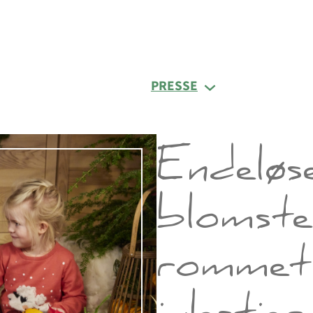
PRESSE
Endeløs
blomster
rommet