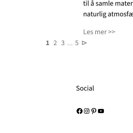
til å samle mate
naturlig atmosf
Les mer
1
2
3
5
⊳
…
Social
Facebook
Instagram
Pinterest
YouTube