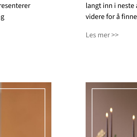
presenterer
langt inn i neste å
ng
videre for å finn
Les mer