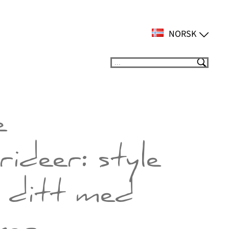
NORSK
Suchen
e
ideer: style
 ditt med