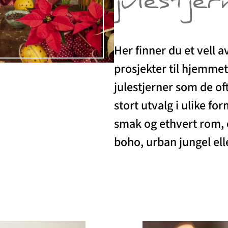
julestjer
Her finner du et vell 
prosjekter til hjemmet d
julestjerner som de oft
stort utvalg i ulike f
smak og ethvert rom, e
boho, urban jungel el