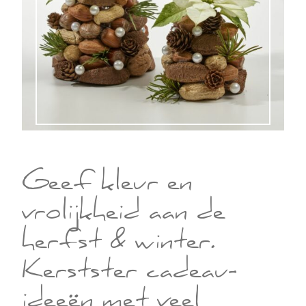
Geef kleur en
vrolijkheid aan de
herfst & winter.
Kerstster cadeau-
ideeën met veel