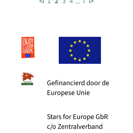
⊲
1
2
3
4
7
⊳
…
Gefinancierd door de
Europese Unie
Stars for Europe GbR
c/o Zentralverband